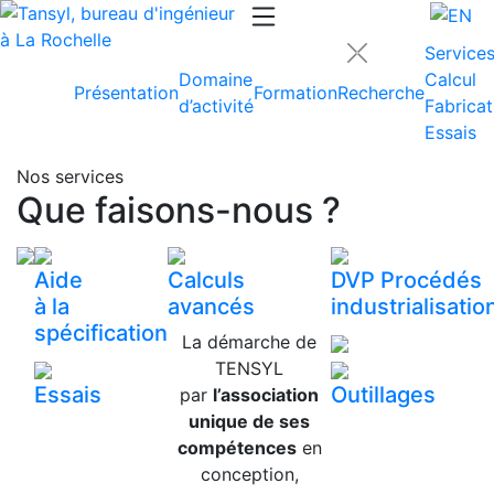
Service
Domaine
Calcul
Présentation
Formation
Recherche
d’activité
Fabricat
Essais
Previous
Nex
Nos services
Que faisons-nous ?
Aide
Calculs
DVP Procédés
à la
avancés
industrialisatio
spécification
La démarche de
TENSYL
Essais
Outillages
par
l’association
unique de ses
compétences
en
conception,